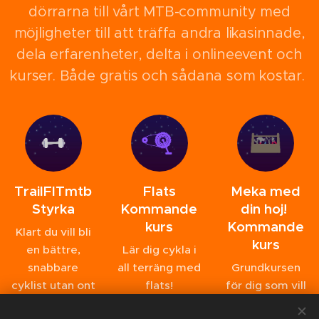
dörrarna till vårt MTB-community med
möjligheter till att träffa andra likasinnade,
dela erfarenheter, delta i onlineevent och
kurser. Både gratis och sådana som kostar.
TrailFITmtb
Flats
Meka med
Styrka
Kommande
din hoj!
kurs
Kommande
Klart du vill bli
kurs
en bättre,
Lär dig cykla i
snabbare
all terräng med
Grundkursen
cyklist utan ont
flats!
för dig som vill
i kroppen!
fixa det mesta