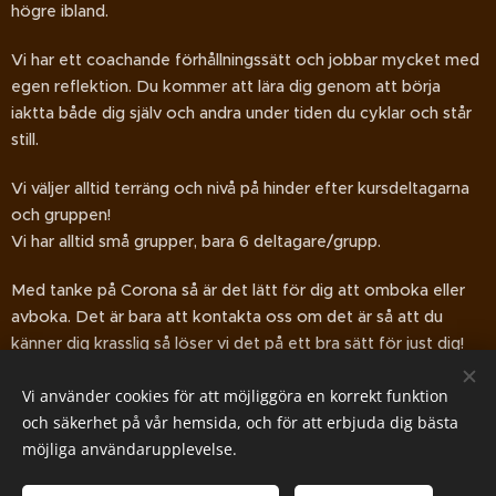
högre ibland.
Vi har ett coachande förhållningssätt och jobbar mycket med
egen reflektion. Du kommer att lära dig genom att börja
iaktta både dig själv och andra under tiden du cyklar och står
still.
Vi väljer alltid terräng och nivå på hinder efter kursdeltagarna
och gruppen!
Vi har alltid små grupper, bara 6 deltagare/grupp.
Med tanke på Corona så är det lätt för dig att omboka eller
avboka. Det är bara att kontakta oss om det är så att du
känner dig krasslig så löser vi det på ett bra sätt för just dig!
Vi använder cookies för att möjliggöra en korrekt funktion
Om du är osäker på grupptillhörighet så
kontakta oss
så
och säkerhet på vår hemsida, och för att erbjuda dig bästa
hjälper vi dig!
möjliga användarupplevelse.