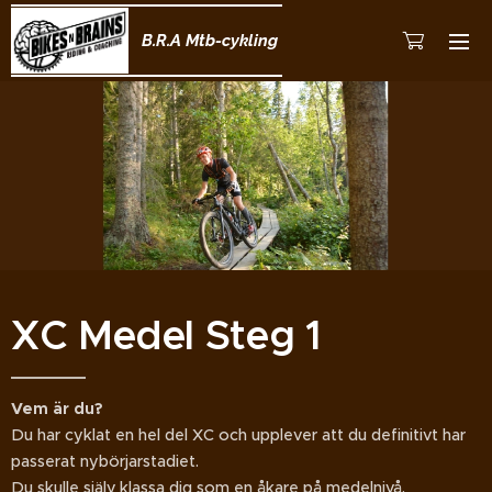
B.R.A Mtb-cykling
XC Medel Steg 1
Vem är du?
Du har cyklat en hel del XC och upplever att du definitivt har
passerat nybörjarstadiet.
Du skulle själv klassa dig som en åkare på medelnivå.