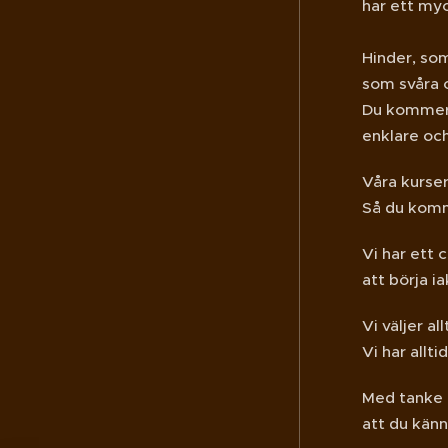
har ett myc
Hinder, som
som svåra 
Du kommer 
enklare och
Våra kurser
Så du komme
Vi har ett
att börja i
Vi väljer a
Vi har allt
Med tanke p
att du känne