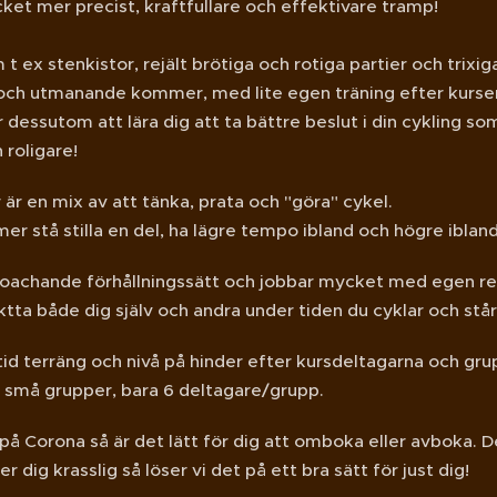
ket mer precist, kraftfullare och effektivare tramp!
 t ex stenkistor, rejält brötiga och rotiga partier och trix
och utmanande kommer, med lite egen träning efter kurse
dessutom att lära dig att ta bättre beslut i din cykling s
 roligare!
 är en mix av att tänka, prata och "göra" cykel.
r stå stilla en del, ha lägre tempo ibland och högre ibland
 coachande förhållningssätt och jobbar mycket med egen re
aktta både dig själv och andra under tiden du cyklar och står 
lltid terräng och nivå på hinder efter kursdeltagarna och gr
id små grupper, bara 6 deltagare/grupp.
å Corona så är det lätt för dig att omboka eller avboka. D
r dig krasslig så löser vi det på ett bra sätt för just dig!